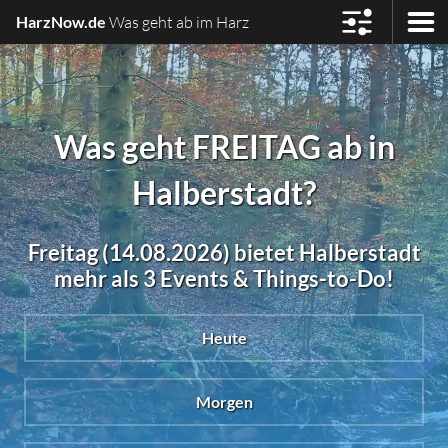
HarzNow.de
Was geht ab im Harz
Was geht FREITAG ab in
Halberstadt?
Freitag (14.08.2026) bietet Halberstadt
mehr als 3 Events & Things-to-Do!
Heute
Morgen