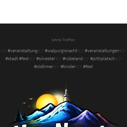
letzte Treffer:
👉
#veranstaltung
👉
#walpurgisnacht
👉
#veranstaltungen
👉
#stadt #fest
👉
#silvester
👉
#rübeland
👉
#pittiplatsch
👉
#oldtimer
👉
#kinder
👉
#fest