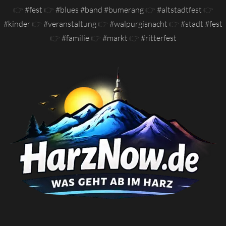
👉
#fest
👉
#blues #band #bumerang
👉
#altstadtfest
👉
#kinder
👉
#veranstaltung
👉
#walpurgisnacht
👉
#stadt #fest
👉
#familie
👉
#markt
👉
#ritterfest