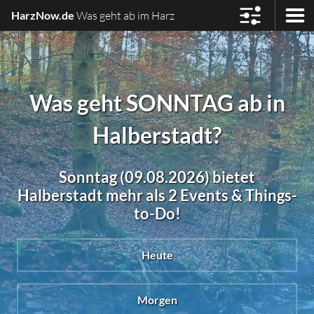
HarzNow.de
Was geht ab im Harz
Was geht SONNTAG ab in
Halberstadt?
Sonntag (09.08.2026) bietet
Halberstadt mehr als 2 Events & Things-
to-Do!
Heute
Morgen