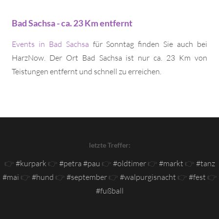
Bad Sachsa - ca. 23 Km entfernt
Events in Bad Sachsa
für Sonntag finden Sie auch bei
HarzNow. Der Ort Bad Sachsa ist nur ca. 23 Km von
Teistungen entfernt und schnell zu erreichen.
letzte Treffer:
👉
#kurpark
👉
#petra #pau
👉
#oldtimer
👉
#markt
👉
#tanz
#mai
👉
#hund
👉
#september
👉
#walpurgisnacht
👉
#fest
👉
#fußball