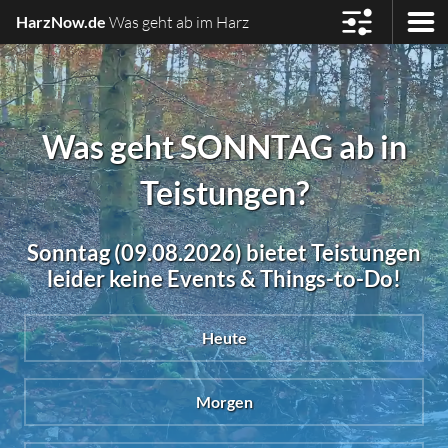
HarzNow.de
Was geht ab im Harz
Was geht SONNTAG ab in
Teistungen?
Sonntag (09.08.2026) bietet Teistungen
leider keine Events & Things-to-Do!
Heute
Morgen