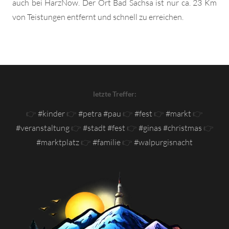
auch bei HarzNow. Der Ort Bad Sachsa ist nur ca. 23 Km
von Teistungen entfernt und schnell zu erreichen.
letzte Treffer:
👉
#kinder
👉
#petra #pau
👉
#fest
👉
#markt
👉
#veranstaltung
👉
#stadt #fest
👉
#ginas #christmas
👉
#marktplatz
👉
#familie
👉
#walpurgisnacht