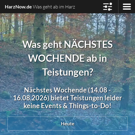
HarzNow.de
Was geht ab im Harz
Was geht NÄCHSTES
WOCHENDE ab in
Teistungen?
Nächstes Wochende (14.08 -
16.08.2026) bietet Teistungen leider
keine Events & Things-to-Do!
Heute