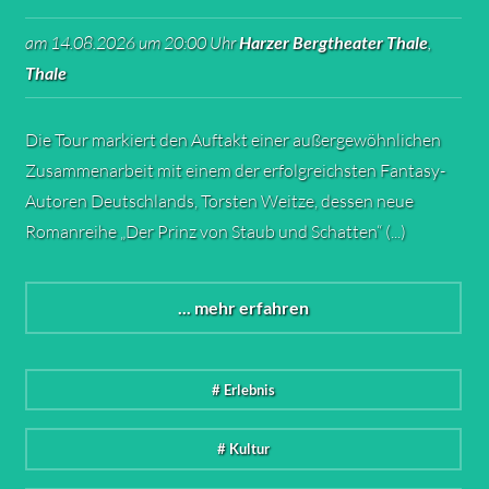
am 14.08.2026 um 20:00 Uhr
Harzer Bergtheater Thale
,
Thale
Die Tour markiert den Auftakt einer außergewöhnlichen
Zusammenarbeit mit einem der erfolgreichsten Fantasy-
Autoren Deutschlands, Torsten Weitze, dessen neue
Romanreihe „Der Prinz von Staub und Schatten“ (...)
... mehr erfahren
# Erlebnis
# Kultur