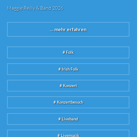
Maggie Reilly & Band 2026
... mehr erfahren
# Folk
# Irish Folk
# Konzert
# Konzertbesuch
# Liveband
# Livemusik