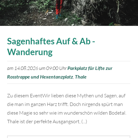
Sagenhaftes Auf & Ab -
Wanderung
am 14.08.2026 um 09:00 Uhr
Parkplatz für Lifte zur
Rosstrappe und Hexentanzplatz
,
Thale
Zu diesem EventWir lieben diese Mythen und Sagen, auf
die man im ganzen Harz trifft. Doch nirgends spürt man
diese Magie so sehr wie im wunderschön wilden Bodetal.
Thale ist der perfekte Ausgangsort, (...)