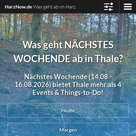
HarzNow.de
Was geht ab im Harz
Was geht NÄCHSTES
WOCHENDE ab in Thale?
Nächstes Wochende (14.08 -
16.08.2026) bietet Thale mehr als 4
Events & Things-to-Do!
Heute
Morgen