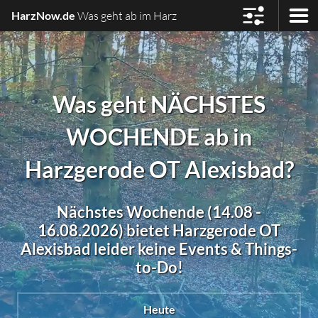
HarzNow.de
Was geht ab im Harz
Was geht NÄCHSTES
WOCHENDE ab in
Harzgerode OT Alexisbad?
Nächstes Wochende (14.08 -
16.08.2026) bietet Harzgerode OT
Alexisbad leider keine Events & Things-
to-Do!
Heute