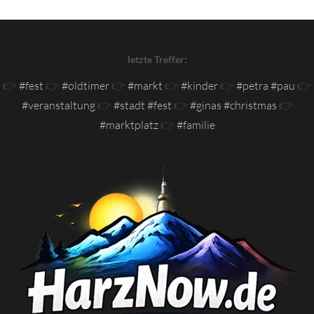
letzte Treffer:
👉
#fest
👉
#oldtimer
👉
#markt
👉
#kinder
👉
#petra #pau
👉
#veranstaltung
👉
#stadt #fest
👉
#ginas #christmas
👉
#marktplatz
👉
#familie