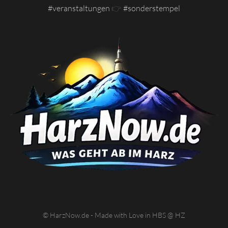
#veranstaltungen
👉
#sonderstempel
© HarzNow.de - Made with Love in HBS @ HZ