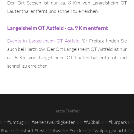
Der Ort Seesen ist nur ca. 8 Km von Langelsheim OT
Lautenthal entfernt und schnell zu erreichen.
Langelsheim OT Astfeld - ca. 9 Km entfernt
Events in Langelsheim OT Astfeld
für Freitag finden Sie
auch bei HarzNow. Der Ort Langelsheim OT Astfeld ist nur
ca. 9 Km von Langelsheim OT Lautenthal entfernt und
schnell zu erreichen.
letzte Treffer:
👉
#umzug
👉
#sehenswürdigkeiten
👉
#fußball
👉
#kurpark
👉
#harz
👉
#stadt #fest
👉
#walter #sittler
👉
#walpurgisnacht
👉