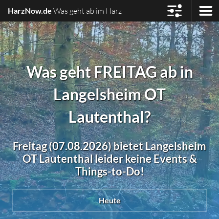
HarzNow.de
Was geht ab im Harz
Was geht FREITAG ab in
Langelsheim OT
Lautenthal?
Freitag (07.08.2026) bietet Langelsheim
OT Lautenthal leider keine Events &
Things-to-Do!
Heute