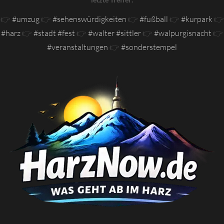
👉
#umzug
👉
#sehenswürdigkeiten
👉
#fußball
👉
#kurpark
👉
#harz
👉
#stadt #fest
👉
#walter #sittler
👉
#walpurgisnacht
👉
#veranstaltungen
👉
#sonderstempel