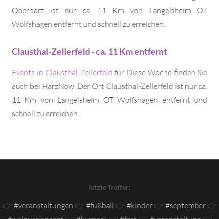
Oberharz ist nur ca. 11 Km von Langelsheim OT
Wolfshagen entfernt und schnell zu erreichen.
Clausthal-Zellerfeld - ca. 11 Km entfernt
Events in Clausthal-Zellerfeld
für Diese Woche finden Sie
auch bei HarzNow. Der Ort Clausthal-Zellerfeld ist nur ca.
11 Km von Langelsheim OT Wolfshagen entfernt und
schnell zu erreichen.
letzte Treffer:
👉
#veranstaltungen
👉
#fußball
👉
#kinder
👉
#september
👉