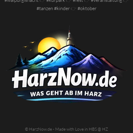
#walpurgisnacht
👉
#kurpark
👉
#fest
👉
#veranstaltung
👉
#tanzen #kinder
👉
#oktober
© HarzNow.de - Made with Love in HBS @ HZ