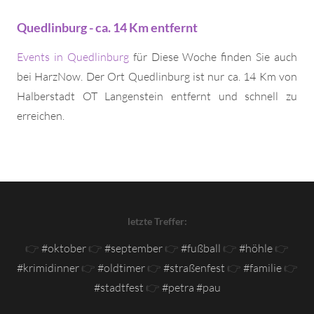
Quedlinburg - ca. 14 Km entfernt
Events in Quedlinburg
für Diese Woche finden Sie auch
bei HarzNow. Der Ort Quedlinburg ist nur ca. 14 Km von
Halberstadt OT Langenstein entfernt und schnell zu
erreichen.
letzte Treffer:
👉
#oktober
👉
#september
👉
#fußball
👉
#höhle
👉
#krimidinner
👉
#oldtimer
👉
#straßenfest
👉
#familie
👉
#stadtfest
👉
#petra #pau