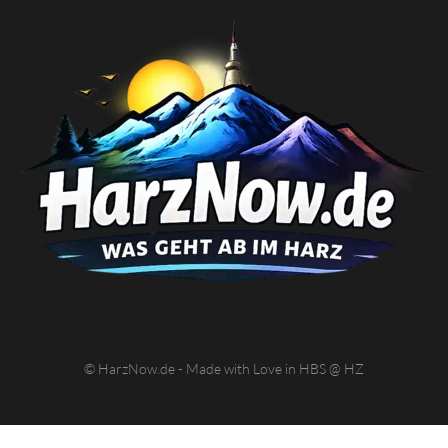
© HarzNow.de - Made with Love in HBS @ HZ