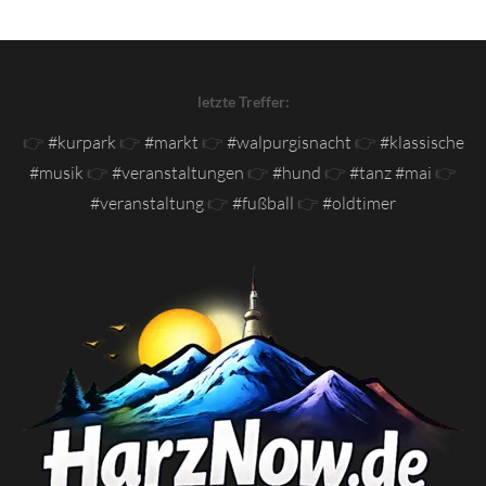
letzte Treffer:
👉
#kurpark
👉
#markt
👉
#walpurgisnacht
👉
#klassische
#musik
👉
#veranstaltungen
👉
#hund
👉
#tanz #mai
👉
#veranstaltung
👉
#fußball
👉
#oldtimer