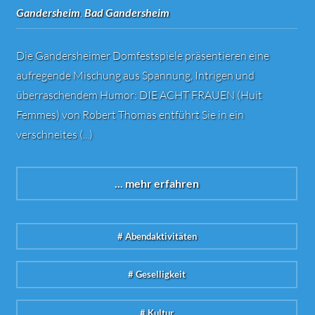
Gandersheim
,
Bad Gandersheim
Die Gandersheimer Domfestspiele präsentieren eine
aufregende Mischung aus Spannung, Intrigen und
überraschendem Humor: DIE ACHT FRAUEN (Huit
Femmes) von Robert Thomas entführt Sie in ein
verschneites (...)
... mehr erfahren
# Abendaktivitäten
# Geselligkeit
# Kultur