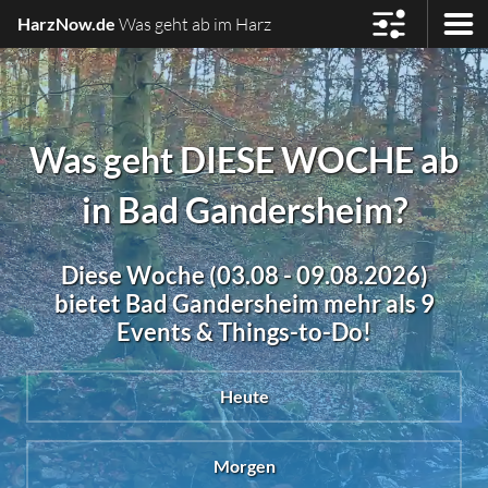
HarzNow.de
Was geht ab im Harz
Was geht DIESE WOCHE ab
in Bad Gandersheim?
Diese Woche (03.08 - 09.08.2026)
bietet Bad Gandersheim mehr als 9
Events & Things-to-Do!
Heute
Morgen