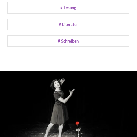
# Lesung
# Literatur
# Schreiben