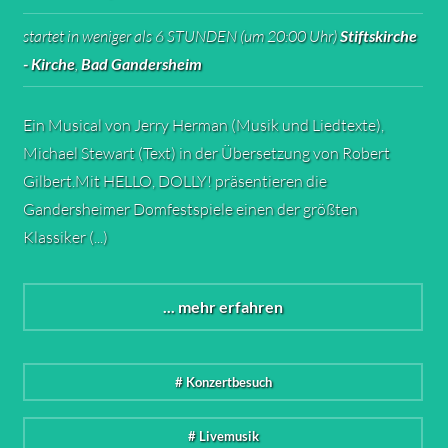
startet in weniger als 6 STUNDEN (um 20:00 Uhr)
Stiftskirche
- Kirche
,
Bad Gandersheim
Ein Musical von Jerry Herman (Musik und Liedtexte),
Michael Stewart (Text) in der Übersetzung von Robert
Gilbert.Mit HELLO, DOLLY! präsentieren die
Gandersheimer Domfestspiele einen der größten
Klassiker (...)
... mehr erfahren
# Konzertbesuch
# Livemusik