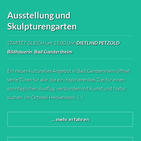
Ausstellung und
Skulpturengarten
STARTET GLEICH (um 15:00 Uhr)
DIETLIND PETZOLD
Bildhauerin
,
Bad Gandersheim
Ein neues kulturelles Angebot in Bad Gandersheim öffnet
seine Türen für alle, die ein inspirierendes Ziel für einen
sonntäglichen Ausflug, verbunden mit Kunst und Natur,
suchen. Im Ortsteil Heckenbeck, (...)
... mehr erfahren