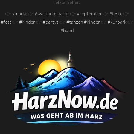
letzte Treffer:
👉
#markt
👉
#walpurgisnacht
👉
#september
👉
#feste
👉
#fest
👉
#kinder
👉
#partys
👉
#tanzen #kinder
👉
#kurpark
👉
#hund