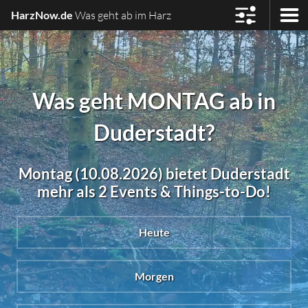
HarzNow.de
Was geht ab im Harz
Was geht MONTAG ab in
Duderstadt?
Montag (10.08.2026) bietet Duderstadt
mehr als 2 Events & Things-to-Do!
Heute
Morgen