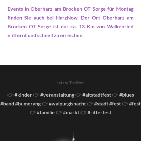
Events in Oberharz am Brocken OT Sorge
für Montag
finden Sie auch bei HarzNow. Der Ort Oberharz am
Brocken OT Sorge ist nur ca. 13 Km von Walkenried
entfernt und schnell zu erreichen.
letzte Treffer:
👉
#kinder
👉
#veranstaltung
👉
#altstadtfest
👉
#blues
#band #bumerang
👉
#walpurgisnacht
👉
#stadt #fest
👉
#fest
👉
#familie
👉
#markt
👉
#ritterfest