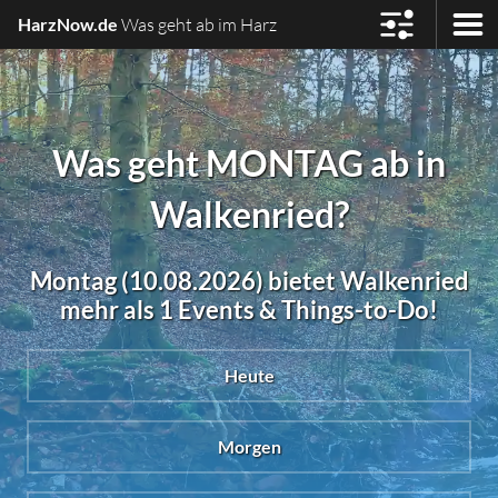
HarzNow.de
Was geht ab im Harz
Was geht MONTAG ab in
Walkenried?
Montag (10.08.2026) bietet Walkenried
mehr als 1 Events & Things-to-Do!
Heute
Morgen