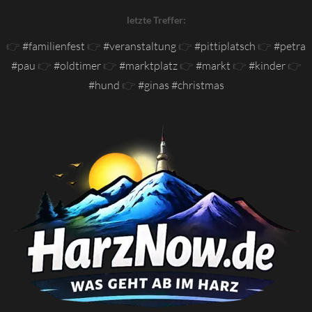
letzte Treffer:
👉
#familienfest
👉
#veranstaltung
👉
#pittiplatsch
👉
#petra
#pau
👉
#oldtimer
👉
#marktplatz
👉
#markt
👉
#kinder
👉
#hund
👉
#ginas #christmas