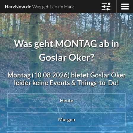
HarzNow.de
Was geht ab im Harz
Was geht MONTAG ab in
Goslar Oker?
Montag (10.08.2026) bietet Goslar Oker
leider keine Events & Things-to-Do!
Heute
Morgen