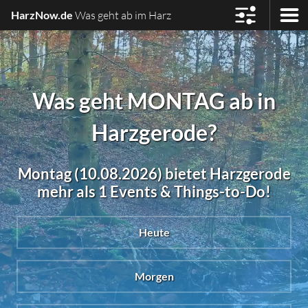
HarzNow.de
Was geht ab im Harz
Was geht MONTAG ab in
Harzgerode?
Montag (10.08.2026) bietet Harzgerode
mehr als 1 Events & Things-to-Do!
Heute
Morgen