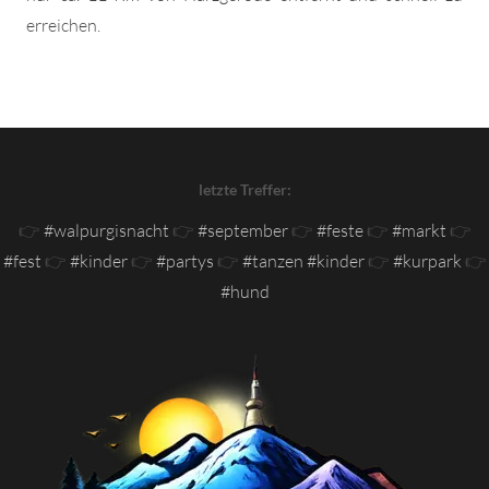
erreichen.
letzte Treffer:
👉
#walpurgisnacht
👉
#september
👉
#feste
👉
#markt
👉
#fest
👉
#kinder
👉
#partys
👉
#tanzen #kinder
👉
#kurpark
👉
#hund