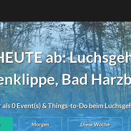
HEUTE ab: Luchsgeh
nklippe, Bad Harz
 als 0 Event(s) & Things-to-Do beim Luchsge
e
Morgen
Diese Woche