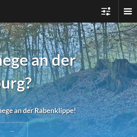
ege an der
burg?
hege an der Rabenklippe!
...