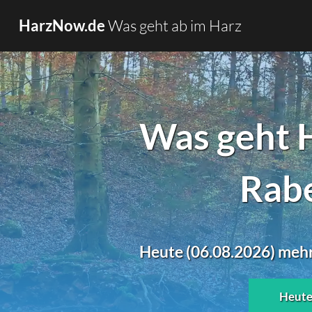
Was geht ab im Harz
HarzNow.de
Was geht 
Rabe
Heute (06.08.2026) mehr
Heut