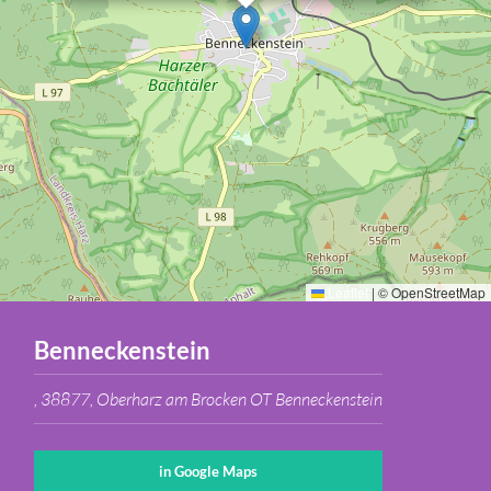
Leaflet
|
© OpenStreetMap
Benneckenstein
, 38877, Oberharz am Brocken OT Benneckenstein
in Google Maps