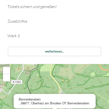
​Tickets sichern und genießen!
Zusatzinfos:
Werk 3
Richard-Adam-Straße 3a
weiterlesen...
38877 Benneckenstein
+
−
×
Benneckenstein
, 38877, Oberharz am Brocken OT Benneckenstein