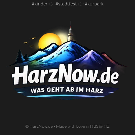
#kinder
👉
#stadtfest
👉
#kurpark
© HarzNow.de - Made with Love in HBS @ HZ