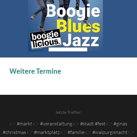
Weitere Termine
letzte Treffer:
👉
#markt
👉
#veranstaltung
👉
#stadt #fest
👉
#ginas
#christmas
👉
#marktplatz
👉
#familie
👉
#walpurgisnacht
👉