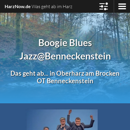
HarzNow.de
Was geht ab im Harz
Boogie Blues
Jazz
@Benneckenstein
Das geht ab... in Oberharz am Brocken
OT Benneckenstein