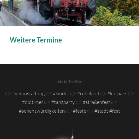
Weitere Termine
letzte Treffer:
👉
#veranstaltung
👉
#kinder
👉
#rübeland
👉
#kurpark
👉
#oldtimer
👉
#tanzparty
👉
#straßenfest
👉
#sehenswürdigkeiten
👉
#feste
👉
#stadt #fest