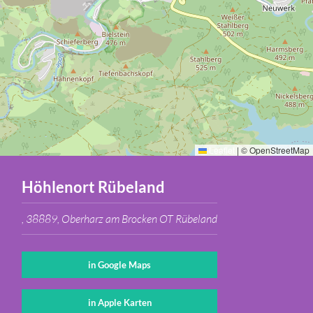
Abfahrt nach Blankenburg ( Harz)
15:55 Uhr Abfahrt Rübeland
16:40 Uhr Ankunft Blankenburg (Harz)
Leaflet
|
© OpenStreetMap
Höhlenort Rübeland
, 38889, Oberharz am Brocken OT Rübeland
in Google Maps
in Apple Karten