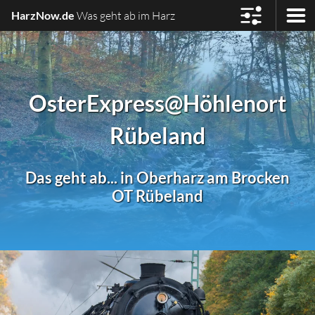
HarzNow.de
Was geht ab im Harz
OsterExpress
@Höhlenort
Rübeland
Das geht ab... in Oberharz am Brocken
OT Rübeland