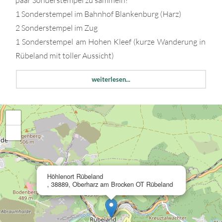
1 Sonderstempel im Bahnhof Blankenburg (Harz)
2 Sonderstempel im Zug
1 Sonderstempel am Hohen Kleef (kurze Wanderung in
Rübeland mit toller Aussicht)
weiterlesen...
Der Förderverein Rübelandbahn mit der Mammut, hat
selbstverständlich auch seine Türen für Euch geöffnet.
+
Zusatzinfos:
−
Abfahrt nach Rübeland
×
Höhlenort Rübeland
, 38889, Oberharz am Brocken OT Rübeland
13:15 Uhr Abfahrt Blankenburg (Harz)
14:00Uhr Ankunft Rübeland