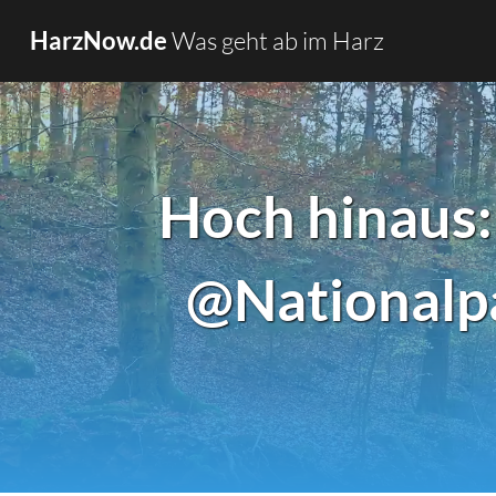
Was geht ab im Harz
HarzNow.de
Hoch hinaus
@Nationalp