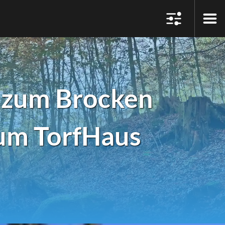
 zum Brocken
um TorfHaus