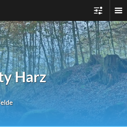
ty Harz
felde