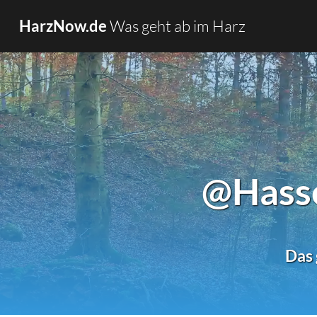
Was geht ab im Harz
HarzNow.de
@Hasse
Das 