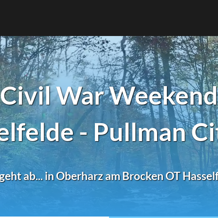
Civil War Weekend
lfelde - Pullman Ci
geht ab... in Oberharz am Brocken OT Hassel