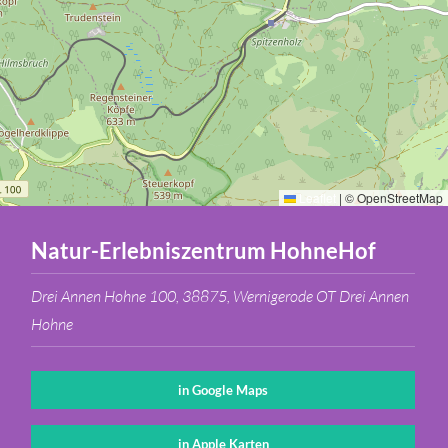
Leaflet
|
© OpenStreetMap
Natur-Erlebniszentrum HohneHof
Drei Annen Hohne 100, 38875, Wernigerode OT Drei Annen
Hohne
in Google Maps
in Apple Karten