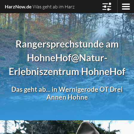
HarzNow.de
Was geht ab im Harz
Rangersprechstunde am
HohneHof
@Natur-
Erlebniszentrum HohneHof
Das geht ab... in Wernigerode OT Drei
Annen Hohne