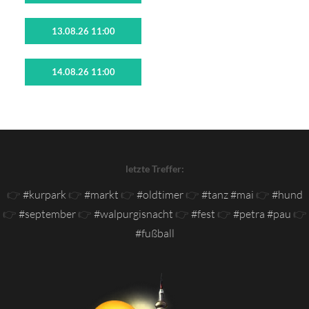
13.08.26 11:00
14.08.26 11:00
letzte Treffer:
👉
#kurpark
👉
#markt
👉
#oldtimer
👉
#tanz #mai
👉
#hund
👉
#september
👉
#walpurgisnacht
👉
#fest
👉
#petra #pau
👉
#fußball