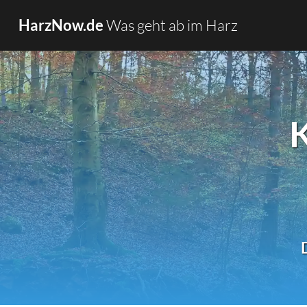
Was geht ab im Harz
HarzNow.de
K