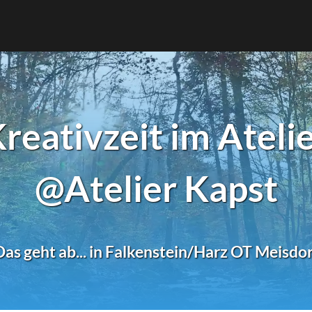
reativzeit im Ateli
@Atelier Kapst
Das geht ab... in Falkenstein/Harz OT Meisdor