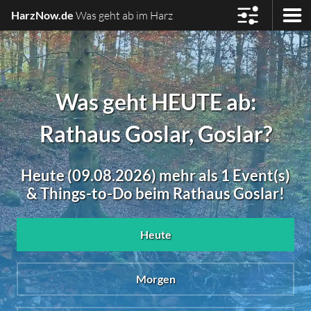
HarzNow.de
Was geht ab im Harz
Was geht HEUTE ab:
Rathaus Goslar, Goslar?
Heute (09.08.2026) mehr als 1 Event(s)
& Things-to-Do beim Rathaus Goslar!
Heute
Morgen