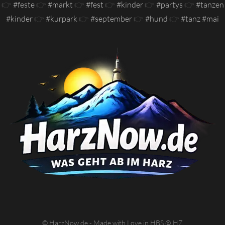
👉
#feste
👉
#markt
👉
#fest
👉
#kinder
👉
#partys
👉
#tanzen
#kinder
👉
#kurpark
👉
#september
👉
#hund
👉
#tanz #mai
© HarzNow.de - Made with Love in HBS @ HZ