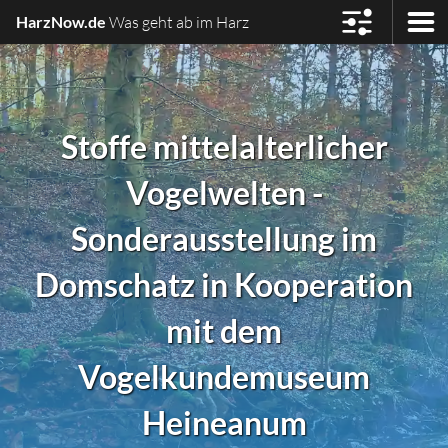
HarzNow.de
Was geht ab im Harz
Stoffe mittelalterlicher
Vogelwelten -
Sonderausstellung im
Domschatz in Kooperation
mit dem
Vogelkundemuseum
Heineanum