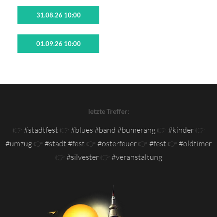
31.08.26 10:00
01.09.26 10:00
letzte Treffer:
👉
#stadtfest
👉
#blues #band #bumerang
👉
#kinder
👉
#umzug
👉
#stadt #fest
👉
#osterfeuer
👉
#fest
👉
#oldtimer
👉
#silvester
👉
#veranstaltung