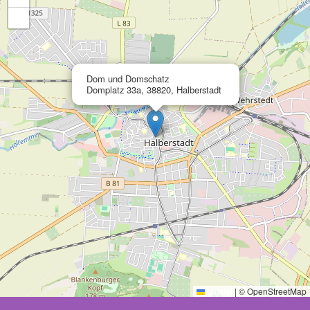
−
×
Dom und Domschatz
Domplatz 33a, 38820, Halberstadt
Leaflet
|
© OpenStreetMap