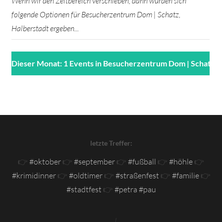
Wenn wir den Zeitbereich verschieben, dann würden sich
folgende Optionen für Besucherzentrum Dom | Schatz,
Halberstadt ergeben...
Dieser Monat: 1 Events in Besucherzentrum Dom | Schatz, 
letzte Treffer:
👉
#oktober
👉
#september
👉
#fußball
👉
#höhle
👉
#krimidinner
👉
#oldtimer
👉
#straßenfest
👉
#familie
👉
#stadtfest
👉
#petra #pau