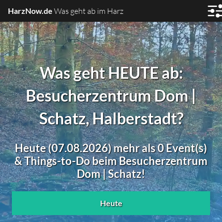
HarzNow.de
Was geht ab im Harz
Was geht HEUTE ab:
Besucherzentrum Dom |
Schatz, Halberstadt?
Heute (07.08.2026) mehr als 0 Event(s)
& Things-to-Do beim Besucherzentrum
Dom | Schatz!
Heute