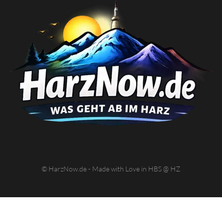
© HarzNow.de - Made with Love in HBS @ HZ