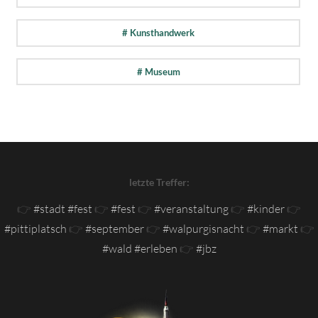
# Kunsthandwerk
# Museum
letzte Treffer:
👉
#stadt #fest
👉
#fest
👉
#veranstaltung
👉
#kinder
👉
#pittiplatsch
👉
#september
👉
#walpurgisnacht
👉
#markt
👉
#wald #erleben
👉
#jbz