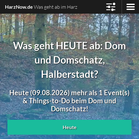
HarzNow.de
Was geht ab im Harz
Was geht HEUTE ab: Dom
und Domschatz,
Halberstadt?
Heute (09.08.2026) mehr als 1 Event(s)
& Things-to-Do beim Dom und
Domschatz!
Heute