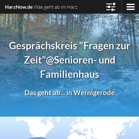
HarzNow.de
Was geht ab im Harz
Gesprächskreis "Fragen zur
Zeit"
@Senioren- und
Familienhaus
Das geht ab... in Wernigerode