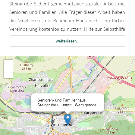
Steingrube 8 dient gemeinnütziger sozialer Arbeit mit
Senioren und Familien. Alle Träger dieser Arbeit haben
die Möglichkeit, die Räume im Haus nach schriftlicher
Vereinbarung kostenlos zu nutzen. Hilfe zur Selbsthilfe
ist der Grundtenor der Arbeit.
weiterlesen...
Offene Angebote stehen allen Wernigeröderinnen und
Wernigerödern zur Verfügung. Bildung, Beratung,
Selbsthilfe, Geselligkeit, sportliche altersentsprechende
+
Betätigung, Musizieren, kreatives Arbeiten gehören zum
−
monatlichen Angebot.
Auch ist das Senioren- und Familienhaus Treffpunkt
vieler Selbsthilfegruppen.
×
Senioren- und Familienhaus
Alle Interessierten sind herzlich zur Teilnahme
Steingrube 8, 38855, Wernigerode
eingeladen!
Weitere Veranstaltungen im Senioren- und
Familienhaus