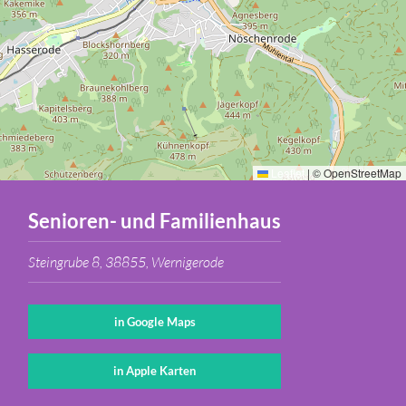
Leaflet
|
© OpenStreetMap
Senioren- und Familienhaus
Steingrube 8, 38855, Wernigerode
in Google Maps
in Apple Karten