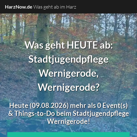
HarzNow.de
Was geht ab im Harz
Was geht HEUTE ab:
Stadtjugendpflege
Wernigerode,
Wernigerode?
Heute (09.08.2026) mehr als 0 Event(s)
& Things-to-Do beim Stadtjugendpflege
Wernigerode!