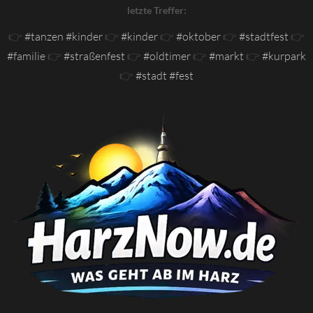
letzte Treffer:
👉
#tanzen #kinder
👉
#kinder
👉
#oktober
👉
#stadtfest
👉
#familie
👉
#straßenfest
👉
#oldtimer
👉
#markt
👉
#kurpark
👉
#stadt #fest