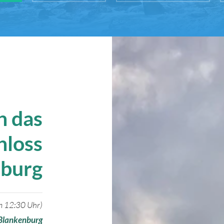
h das
hloss
nburg
m 12:30 Uhr)
Blankenburg