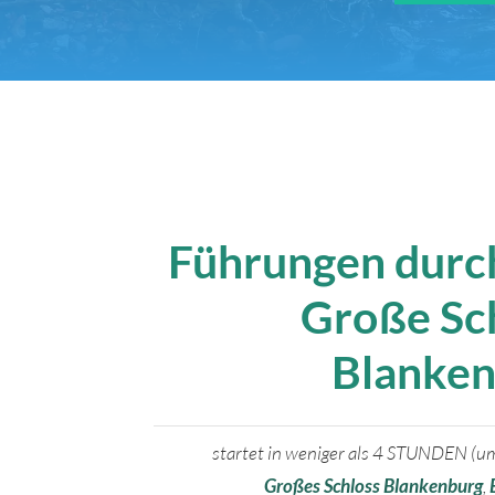
Führungen durc
Große Sc
Blanke
startet in weniger als 4 STUNDEN (u
Großes Schloss Blankenburg
,