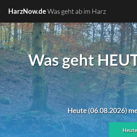
Was geht ab im Harz
HarzNow.de
Was geht HEUTE
Heute (06.08.2026) me
Heut