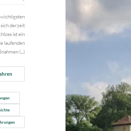
 wichtigsten
sich derzeit
loss ist ein
ie laufenden
nahmen (...)
fahren
ungen
hichte
ührungen