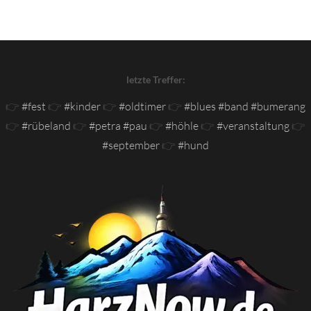
letzte Treffer:
👉
#fest
👉
#kinder
👉
#oldtimer
👉
#blues #band #bumerang
👉
#rübeland
👉
#petra #pau
👉
#höhle
👉
#veranstaltung
👉
#september
👉
#hund