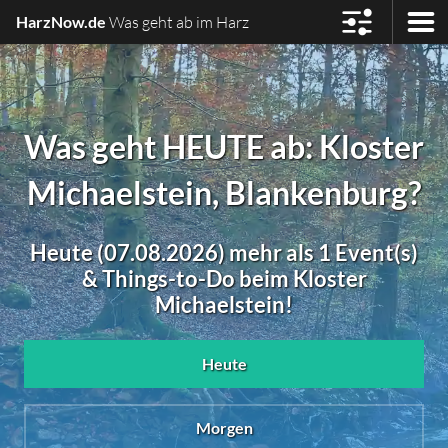
HarzNow.de
Was geht ab im Harz
Was geht HEUTE ab: Kloster
Michaelstein, Blankenburg?
Heute (07.08.2026) mehr als 1 Event(s)
& Things-to-Do beim Kloster
Michaelstein!
Heute
Morgen